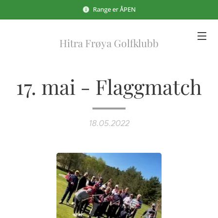
Range er ÅPEN
Hitra Frøya Golfklubb
17. mai - Flaggmatch
18.05.2022